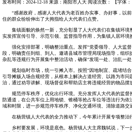
发布时间：2024-12-18
来源：南阳市人大
阅读次数：
【字体
“感谢政府，感谢人大代表为老百姓办实事、办好事，以前街
住的群众纷纷伸出了大拇指给人大代表们点赞。
集镇面貌的焕然一新，充分彰显了人大代表们在集镇环境整
实发挥宣传引导、示范引领、监督指导作用，为集镇人居环境
强化安排部署，明确整治重点。发挥“党委领导、人大监督、
段，明确责任到组、到人。邀请县城市管理局现场指导，组织
杂乱等违规行为开展集中整治活动，确保“发现一处、治乱一
规划临时市场，统一引摊入市。按照“因地制宜、疏堵结合”
引导摊贩入场合规经营，从根本上解决占道经营、以路为市问
治，通过劝导讲解、现场督促和帮助店主将违规经营的物品摆
规范停车秩序，优化出行环境。充分发挥人大代表的监督推
防通道，在公共车位上用地锁、锥桶等抢占车位等违法行为依
域和时限，进一步规范停车秩序、净化交通环境、清除道路交
在杨营镇人大代表的全力推动下，今年累计开展专项整治行动2
乡村要发展，环境是底色。杨营镇人大主席魏轼说，下一步，