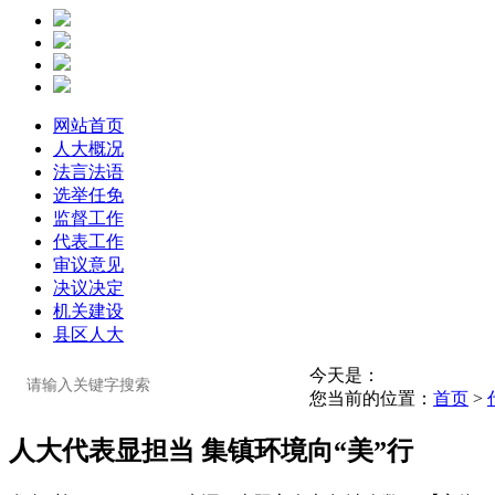
网站首页
人大概况
法言法语
选举任免
监督工作
代表工作
审议意见
决议决定
机关建设
县区人大
今天是：
您当前的位置：
首页
>
人大代表显担当 集镇环境向“美”行