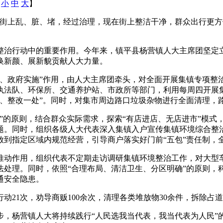
：
小
中
大
】
上乱、脏、堵，经过治理，现在街上整洁干净，群众出行更方
治行动中的重要作用。今年来，镇平县杨营镇人大主席团坚定立
换新颜、展新貌贡献人大力量。
政府实施”作用，由人大主席团牵头，对全面开展集镇专项整
执法队、环保所、交通养护站、市政所等部门，利用每周四开展集
处、整改一处”。同时，对集市周边路口垃圾杂物进行全面清理，
的原则，结合群众实际需求，探索“有店进店、无店进市”模式
题。同时，组织各级人大代表深入集镇入户宣传集镇环境综合整
放到指定区域内规范经营，引导商户落实好门前“五包”责任制，
动作用，组织代表不定期走访调研集镇环境整治工作，对大型车
法处理。同时，依照“合理布局、清洁卫生、分区明确”的原则，
通安全隐患。
1次，劝导商贩100余次，清理各类堆放物30余件，拆除占道
杨营镇人大将持续践行“人民选我当代表，我当代表为人民”