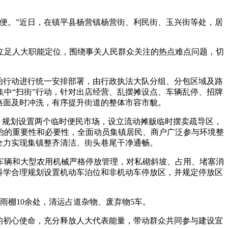
便。”近日，在镇平县杨营镇杨营街、利民街、玉兴街等处，居
足人大职能定位，围绕事关人民群众关注的热点难点问题，切
治行动进行统一安排部署，由行政执法大队分组、分包区域及路
中“扫街”行动，针对出店经营、乱摆摊设点、车辆乱停、招牌
路面及时冲洗，有序提升街道的整体市容市貌。
，规划设置两个临时便民市场，设立流动摊贩临时摆卖疏导区，
治的重要性和必要性，全面动员集镇居民、商户广泛参与环境整
全力实现集镇整齐清洁、街头巷尾干净通畅。
辆和大型农用机械严格停放管理，对私砌斜坡、占用、堵塞消
科学合理规划设置机动车泊位和非机动车停放区，并规定停放区
雨棚10余处，清运占道杂物、废弃物5车。
的初心使命，充分释放人大代表能量，带动群众共同参与建设宜