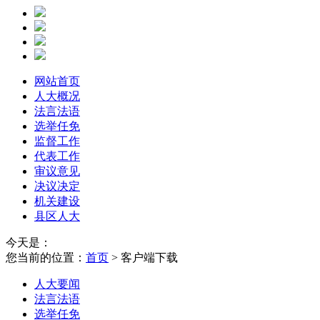
网站首页
人大概况
法言法语
选举任免
监督工作
代表工作
审议意见
决议决定
机关建设
县区人大
今天是：
您当前的位置：
首页
> 客户端下载
人大要闻
法言法语
选举任免